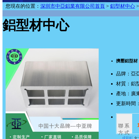
您現在的位置：
深圳市中亞鋁業有限公司首頁
>
鋁型材中心
鋁型材中心
擠壓鋁型材
品牌：
亞
材質：
鋁
產地：
廣
更新時間
聯系
方式
成彩虹
女