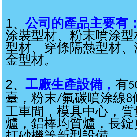
1、
公司的產品主要有
涂裝型材、粉末噴涂型
型材、穿條隔熱型材、
金型材。
2、
工廠生產設備，
有
5
臺，粉末
氟碳噴涂線
/
8
工車間，模具中心，質
爐，鋁棒均質爐，長錠
打砂機等新型設備。